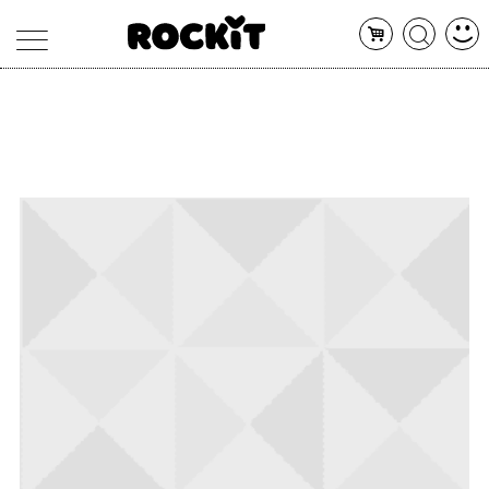
MAGAZINE
DATABASE
ARTICOLI
CONCERTI
ARTISTI
SHOP
RADIO