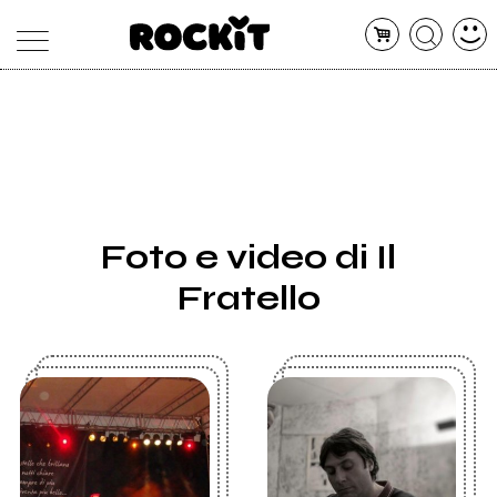
MAGAZINE
DATABASE
ARTICOLI
CONCERTI
ARTISTI
SHOP
Foto e video di Il
RADIO
Fratello