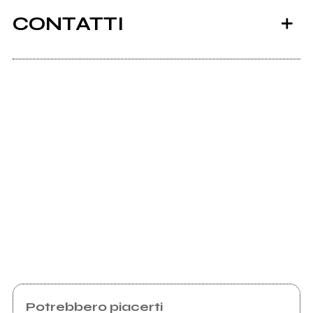
CONTATTI
Facebook
Scrivi all'utente che amministra la pagina.
Invia messaggio
Potrebbero piacerti