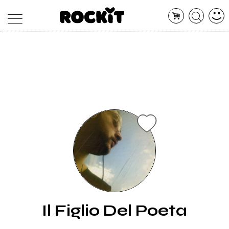
MAGAZINE
DATABASE
ARTICOLI
CONCERTI
ARTISTI
SHOP
RADIO
Il Figlio Del Poeta