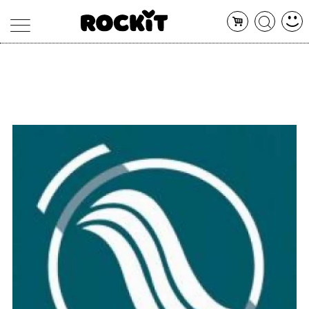
MAGAZINE
DATABASE
ARTICOLI
CONCERTI
ARTISTI
SHOP
RADIO