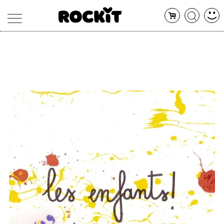
MAGAZINE
DATABASE
ARTICOLI
CONCERTI
ARTISTI
SHOP
RADIO