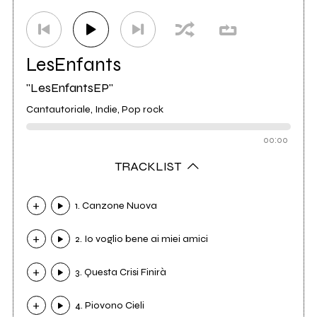
LesEnfants
"LesEnfantsEP"
Cantautoriale, Indie, Pop rock
00:00
TRACKLIST
1. Canzone Nuova
2. Io voglio bene ai miei amici
3. Questa Crisi Finirà
4. Piovono Cieli