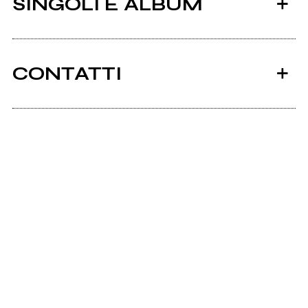
SINGOLI E ALBUM
CONTATTI
Scrivi all'utente che amministra la pagina.
2015
CONOSCI ABBASTANZA-
Invia messaggio
UN'ESTATE IN
PROVENZA v