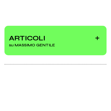
ARTICOLI
su MASSIMO GENTILE
L'ossessione
italiana per Nick
Drake in 10
canzoni