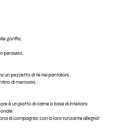
lle gonfia,
a
n pensiero,
e un pezzetto di te nei pantaloni,
ntino di memoria.
pore è un piatto di carne a base di interiora
ionale.
a di compagnia, con la loro ronzante allegria!