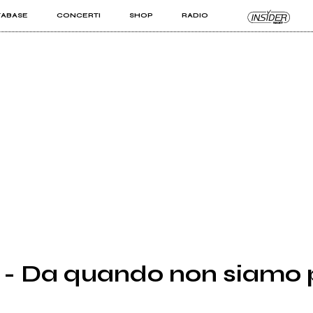
TABASE
CONCERTI
SHOP
RADIO
KIT PRO
ISTI
VIZI
Da quando non siamo p