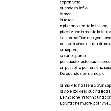
soprattutto
quando mi infilo
le mani
in tasca
e più sono strette le tasche,
più mi viene in mente la tua pe
il calore soffice che generav
adesso insinua dentro di me u
un sapore,
io sono sporco
per questo resto così a cercar
un pezzetto per fare uno spu
Da quando non siamo più,
la mia vita ha il senso d’un sa
la violenza della cucina tradiz
Le mosche mi fanno una coron
La vita che muore, poi rivive...