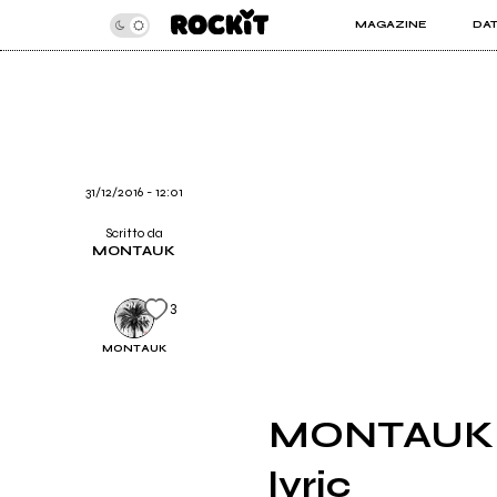
MAGAZINE
DA
INSIDER
ROC
ARTICOLI
ART
RECENSIONI
SER
VIDEO
31/12/2016 - 12:01
Scritto da
MONTAUK
3
MONTAUK
MONTAUK - 
lyric