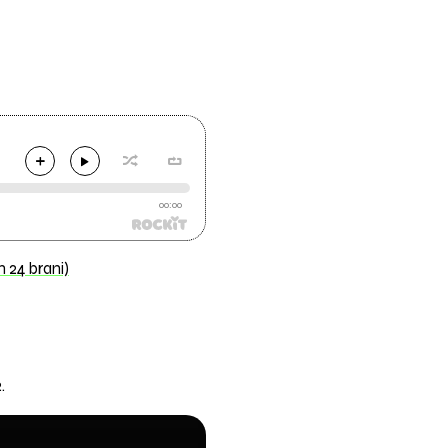
00:00
24 brani)
.