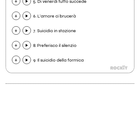
5. Di venerdì tutto succede
6. L'amore ci brucerà
7. Suicidio in stazione
8. Preferisco il silenzio
9. Il suicidio della formica