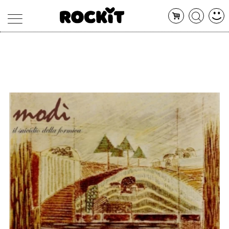
MAGAZINE
DATABASE
ARTICOLI
CONCERTI
ARTISTI
SHOP
RADIO