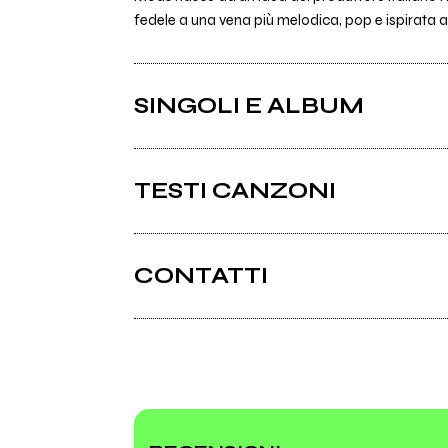
fedele a una vena più melodica, pop e ispirata a
SINGOLI E ALBUM
TESTI CANZONI
Ci sono 19 testi di canzoni di Mods.
CONTATTI
Bandcamp
Facebook
2021
2019
Into the Past
Afte
Youtube