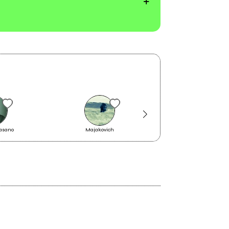
asano
Majakovich
Lo Straniero
2017
Storm