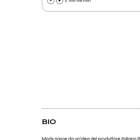
2. Into the Past
BIO
Mods nasce da un'idea del produttore italiano 