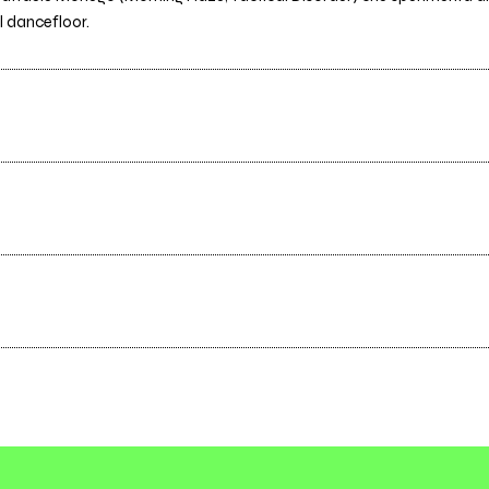
l dancefloor.
Tutti i testi
2019
rmath
Leaving (Remastered)