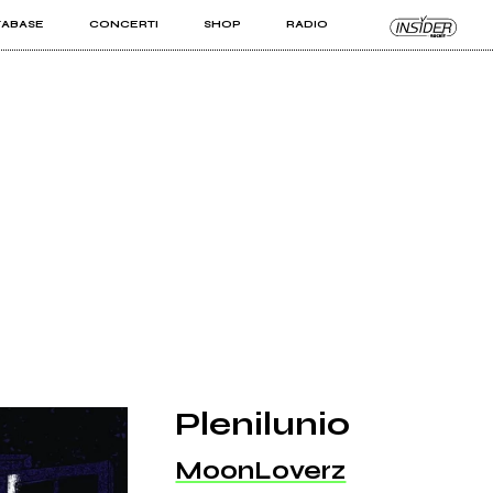
TABASE
CONCERTI
SHOP
RADIO
KIT PRO
ISTI
VIZI
Plenilunio
MoonLoverz