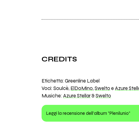
CREDITS
Etichetta: Greenline Label
Voci: Soulcè,
ElDoMino
,
Swelto
e
Azure Stell
Musiche:
Azure Stellar
&
Swelto
Leggi la recensione dell'album "Plenilunio"