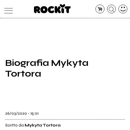
MAGAZINE
DATABASE
ARTICOLI
CONCERTI
ARTISTI
SHOP
Biografia Mykyta
RADIO
Tortora
26/03/2020 - 15:01
Scritto da
Mykyta Tortora