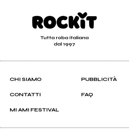
Il Bollettino del
venerdì
2020
If There Were
Tutta roba italiana
dal 1997
Nella "Stanza
profonda" e
polverosa di
CHI SIAMO
PUBBLICITÀ
Mykyta Tortora
CONTATTI
FAQ
MI AMI FESTIVAL
Vedi tutti