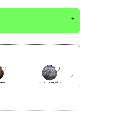
Testa
Gazebo Penguins
Fiub
2015
ASTRAUTORE