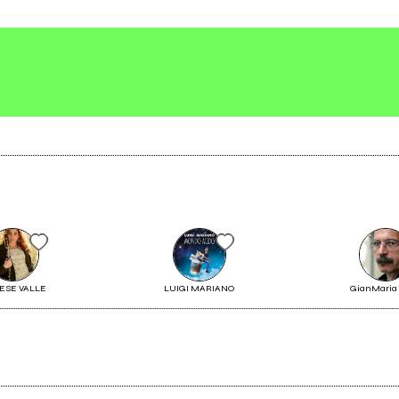
RAUTORE
Scrivi all'utente che amministra la pagina.
Invia messaggio
PRISCILLA
Vedi tutti
ESE VALLE
LUIGI MARIANO
GianMaria 