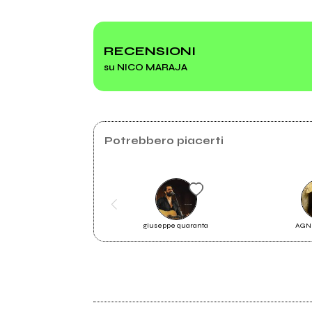
2021
2016
IMENOTTERI & COSMI
AST
RECENSIONI
su NICO MARAJA
IO CHE AMO MILLE COSE
Potrebbero piacerti
giuseppe quaranta
AGN
2021
IMENOTTERI & COSMI