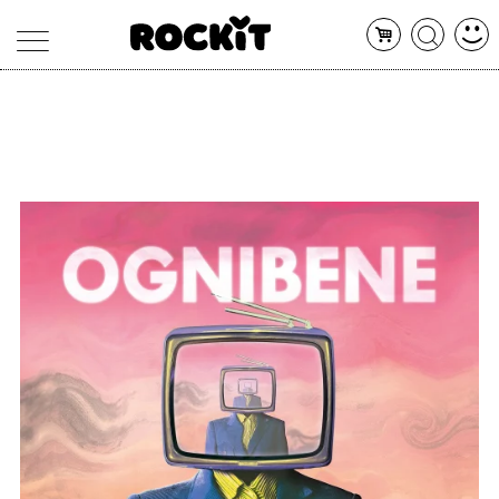
MAGAZINE
DATABASE
ARTICOLI
CONCERTI
ARTISTI
SHOP
RADIO