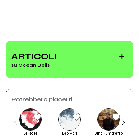
foto nuove
ARTICOLI
su Ocean Bells
Potrebbero piacerti
Ascolta il brano
degli Ocean Bells,
il nuovo progetto
di Alberto Mariotti
Le Rose
Leo Pari
Dino Fumaretto