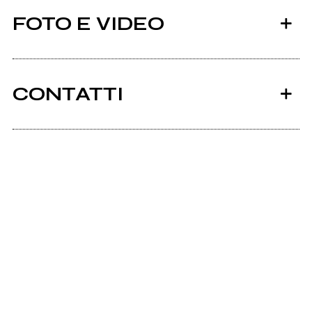
FOTO E VIDEO
CONTATTI
Soundcloud.com
Scrivi all'utente che amministra la pagina.
Faster than the Sun
Invia messaggio