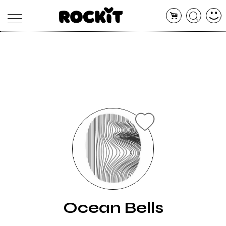
MAGAZINE
DATABASE
ARTICOLI
CONCERTI
ARTISTI
SHOP
RADIO
Ocean Bells