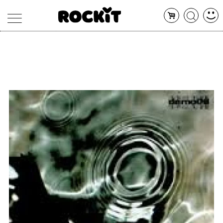
MAGAZINE
DATABASE
ARTICOLI
CONCERTI
ARTISTI
SHOP
RADIO