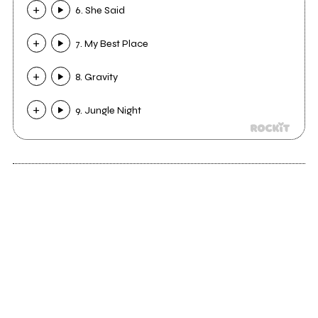
6. She Said
7. My Best Place
8. Gravity
9. Jungle Night