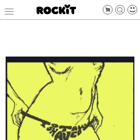
MAGAZINE
DATABASE
ARTICOLI
CONCERTI
ARTISTI
SHOP
RADIO