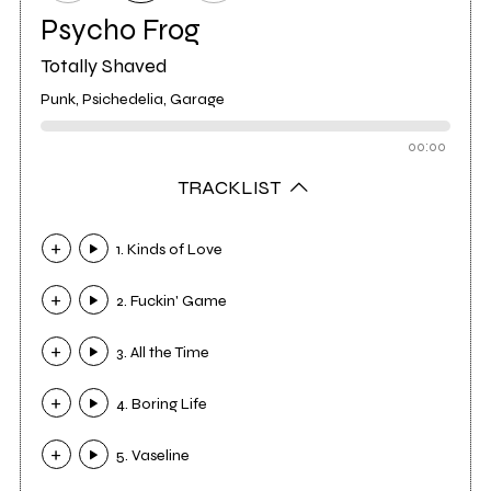
Psycho Frog
Totally Shaved
Punk, Psichedelia, Garage
00:00
TRACKLIST
1. Kinds of Love
2. Fuckin' Game
3. All the Time
4. Boring Life
5. Vaseline