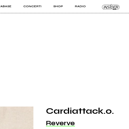
TABASE
CONCERTI
SHOP
RADIO
KIT PRO
ISTI
VIZI
Cardiattack.o.
Reverve