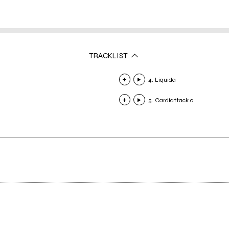
TRACKLIST
4. Liquida
5. Cardiattack.o.