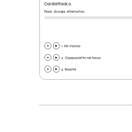
Cardiattack.o.
Rock, Grunge, Alternativo
1. Mi manca
2. Cappuccetto nel fosso
3. Sospite