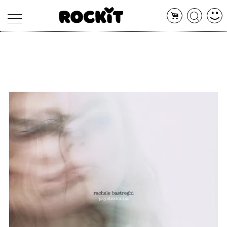
MAGAZINE
DATABASE
ARTICOLI
CONCERTI
ARTISTI
SHOP
RADIO