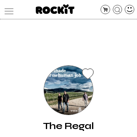
MAGAZINE
DATABASE
ARTICOLI
CONCERTI
ARTISTI
SHOP
RADIO
The Regal