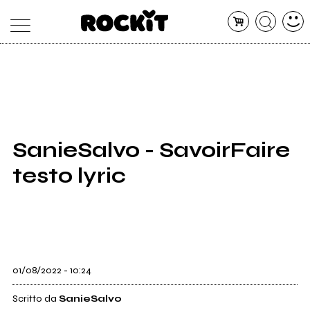
MAGAZINE
DATABASE
ARTICOLI
CONCERTI
ARTISTI
SHOP
SanieSalvo - SavoirFaire
RADIO
testo lyric
01/08/2022 - 10:24
Scritto da
SanieSalvo