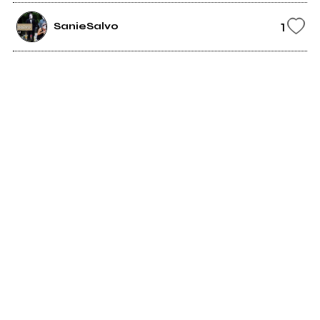
1
SanieSalvo