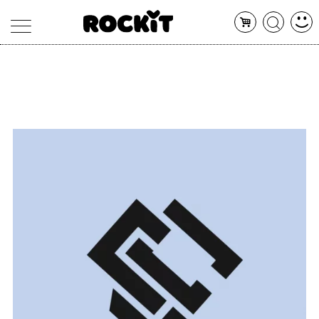
MAGAZINE
DATABASE
ARTICOLI
CONCERTI
ARTISTI
SHOP
RADIO