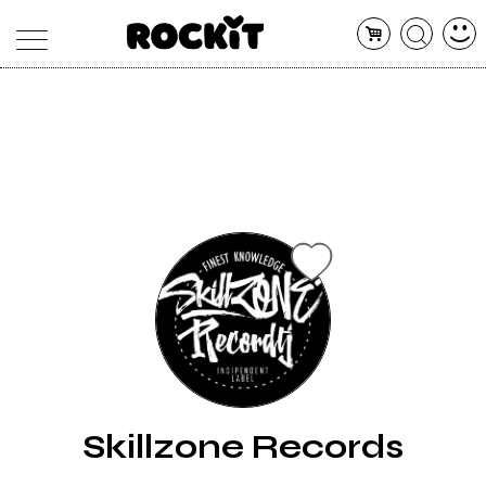
MAGAZINE
DATABASE
ARTICOLI
CONCERTI
ARTISTI
SHOP
RADIO
Skillzone Records