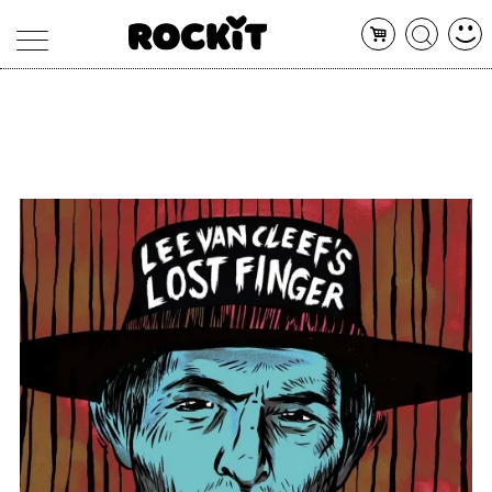
MAGAZINE
DATABASE
ARTICOLI
CONCERTI
ARTISTI
SHOP
RADIO