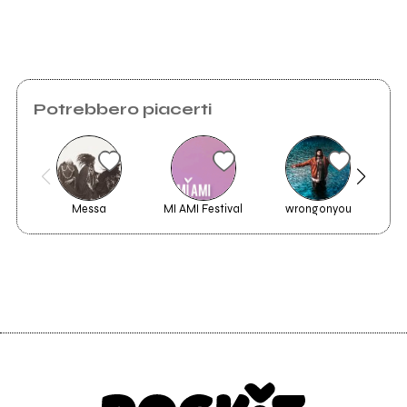
Invia messaggio
Potrebbero piacerti
TLG
Messa
MI AMI Festival
wrongonyou
Vedi tutti