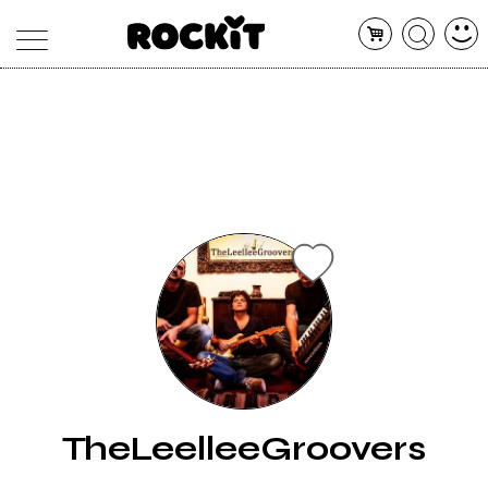
MAGAZINE
DATABASE
ARTICOLI
CONCERTI
ARTISTI
SHOP
RADIO
TheLeelleeGroovers