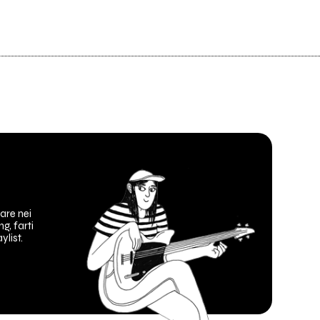
are nei
ng, farti
ylist.