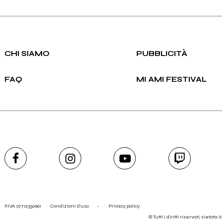
CHI SIAMO
PUBBLICITÀ
FAQ
MI AMI FESTIVAL
P.IVA 07712350961
Condizioni d'uso
-
Privacy policy
© Tutti i diritti riservati, vietata