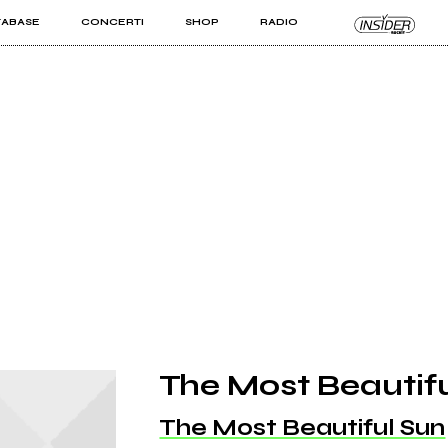
TABASE
CONCERTI
SHOP
RADIO
KIT PRO
ISTI
VIZI
The Most Beautif
The Most Beautiful Sun