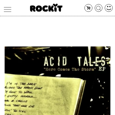
MAGAZINE
DATABASE
ARTICOLI
CONCERTI
ARTISTI
SHOP
RADIO