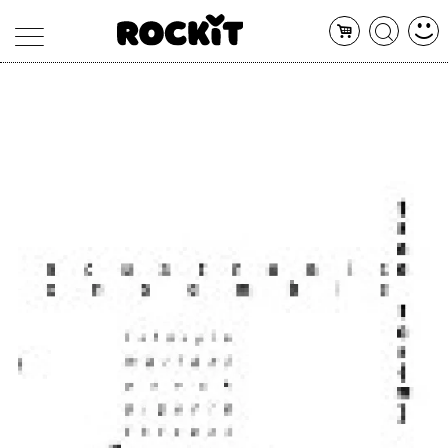
MAGAZINE
DATABASE
ARTICOLI
CONCERTI
ARTISTI
SHOP
RADIO