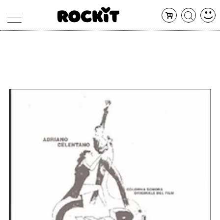
MAGAZINE
DATABASE
ARTICOLI
CONCERTI
ARTISTI
SHOP
RADIO