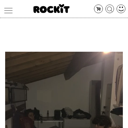
MAGAZINE
DATABASE
ARTICOLI
CONCERTI
ARTISTI
SHOP
RADIO