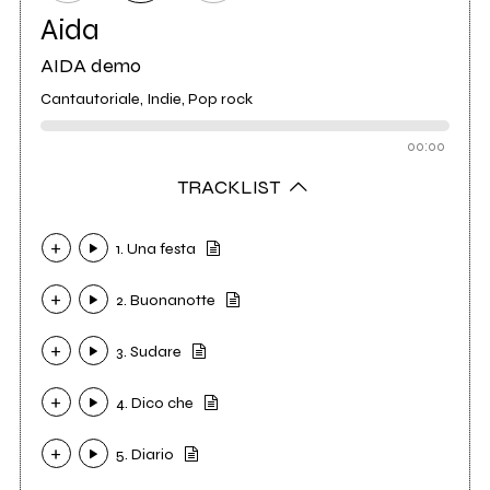
Aida
AIDA demo
Cantautoriale, Indie, Pop rock
00:00
TRACKLIST
1. Una festa
2. Buonanotte
3. Sudare
4. Dico che
5. Diario