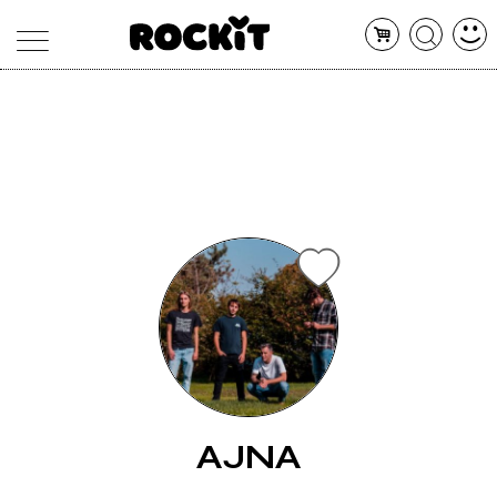
MAGAZINE
DATABASE
ARTICOLI
CONCERTI
ARTISTI
SHOP
RADIO
AJNA