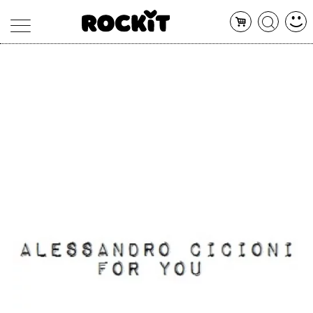
MAGAZINE
DATABASE
ARTICOLI
CONCERTI
ARTISTI
SHOP
RADIO