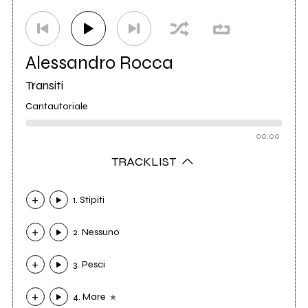
Alessandro Rocca
Transiti
Cantautoriale
00:00
TRACKLIST
1. Stipiti
2. Nessuno
3. Pesci
4. Mare