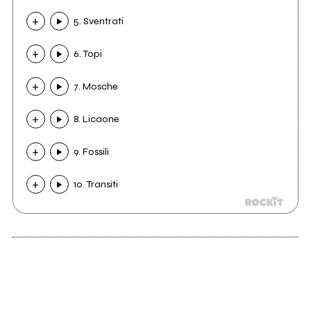
5. Sventrati
6. Topi
7. Mosche
8. Licaone
9. Fossili
10. Transiti