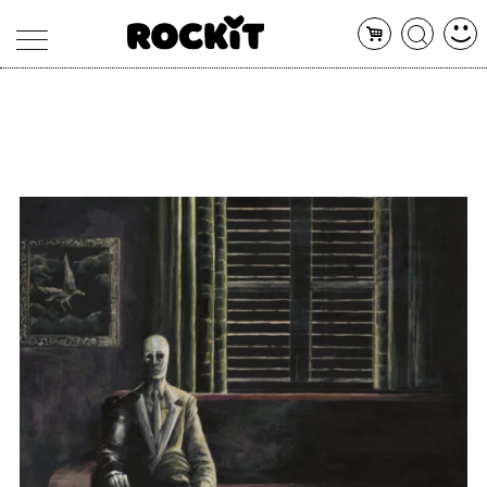
MAGAZINE
DATABASE
ARTICOLI
CONCERTI
ARTISTI
SHOP
RADIO