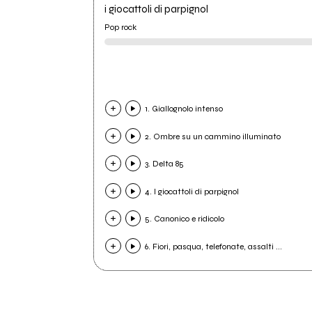
i giocattoli di parpignol
Pop rock
1. Giallognolo intenso
2. Ombre su un cammino illuminato
3. Delta 85
4. I giocattoli di parpignol
5. Canonico e ridicolo
6. Fiori, pasqua, telefonate, assalti ...