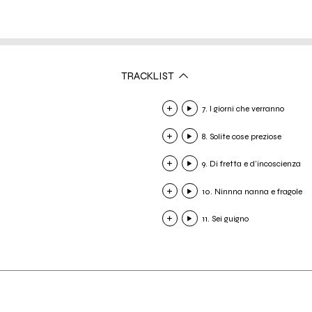
TRACKLIST
7. I giorni che verranno
8. Solite cose preziose
9. Di fretta e d'incoscienza
10. Ninnna nanna e fragole
11. Sei guigno