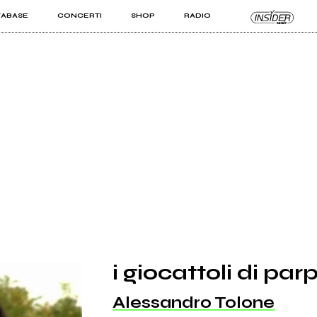
TABASE
CONCERTI
SHOP
RADIO
KIT PRO
ISTI
VIZI
i giocattoli di par
Alessandro Tolone