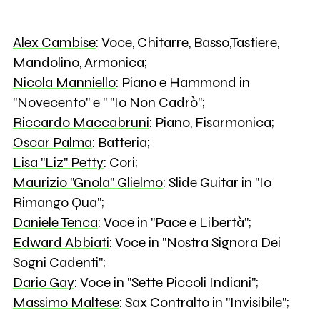
Alex Cambise
: Voce, Chitarre, Basso,Tastiere,
Mandolino, Armonica;
Nicola Manniello
: Piano e Hammond in
"Novecento" e " "Io Non Cadrò";
Riccardo Maccabruni
: Piano, Fisarmonica;
Oscar Palma
: Batteria;
Lisa "Liz" Petty
: Cori;
Maurizio "Gnola" Glielmo
: Slide Guitar in "Io
Rimango Qua";
Daniele Tenca
: Voce in "Pace e Libertà";
Edward Abbiati
: Voce in "Nostra Signora Dei
Sogni Cadenti";
Dario Gay
: Voce in "Sette Piccoli Indiani";
Massimo Maltese
: Sax Contralto in "Invisibile";