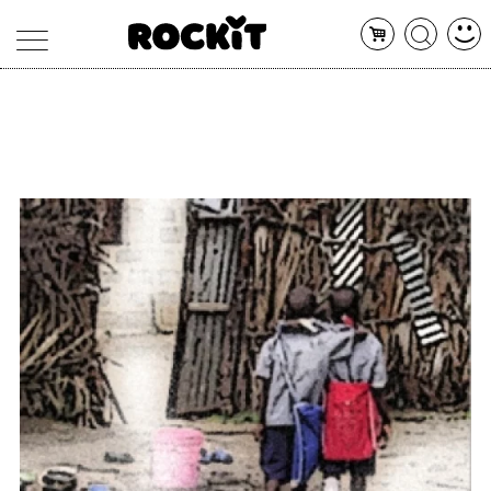
MAGAZINE
DATABASE
ARTICOLI
CONCERTI
ARTISTI
SHOP
RADIO