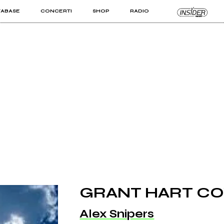
TABASE
CONCERTI
SHOP
RADIO
KIT PRO
ISTI
VIZI
GRANT HART C
Alex Snipers