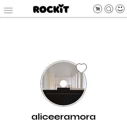
MAGAZINE
DATABASE
ARTICOLI
CONCERTI
ARTISTI
SHOP
RADIO
aliceeramora