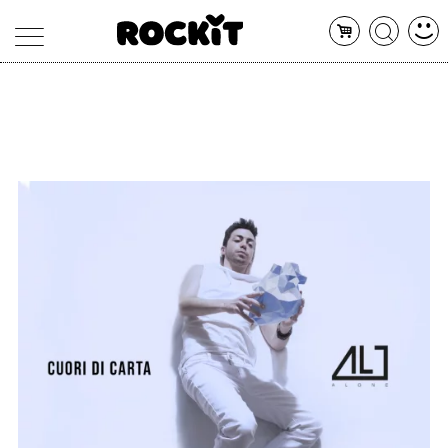
MAGAZINE
DATABASE
ARTICOLI
CONCERTI
ARTISTI
SHOP
RADIO