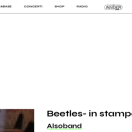
TABASE
CONCERTI
SHOP
RADIO
KIT PRO
ISTI
VIZI
Beetles- in stam
Alsoband