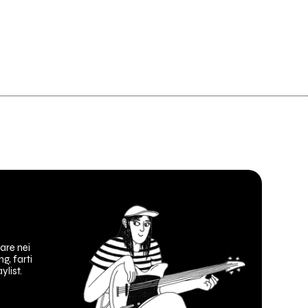
are nei
ng, farti
ylist.