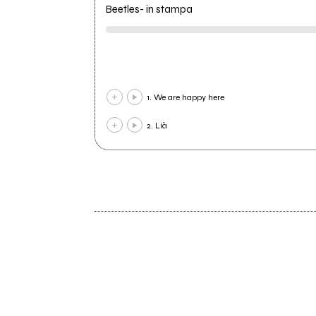
Beetles- in stampa
1. We are happy here
2. Lià