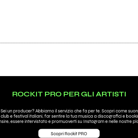
ROCKIT PRO PER GLI ARTISTI
 Sei un producer? Abbiamo il servizio che fa per te. Scopri come suon
 club e festival italiani, far sentire la tua musica a discografici e booki
sire, essere intervistato e promuoverti su Instagram e nelle nostre pla
Scopri Rockit PRO