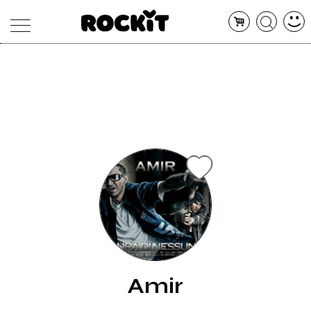
MAGAZINE
DATABASE
ARTICOLI
CONCERTI
ARTISTI
SHOP
RADIO
Amir