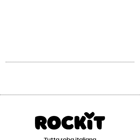
2008
Paura di nessuno
Better Days
festival: musica
italiana meticcia
Vedi tutti
Tutta roba italiana