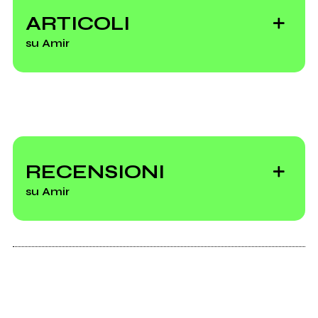
ARTICOLI
su Amir
Il segno di Primo
Brown non si potrà
RECENSIONI
mai cancellare
su Amir
La mappa del rap
a Roma