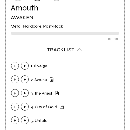
Amouth
AWAKEN
Metal, Hardcore, Post-Rock
00:00
TRACKLIST
1. Il Neige
2. Awake
3. The Priest
4. City of Gold
5. Untold