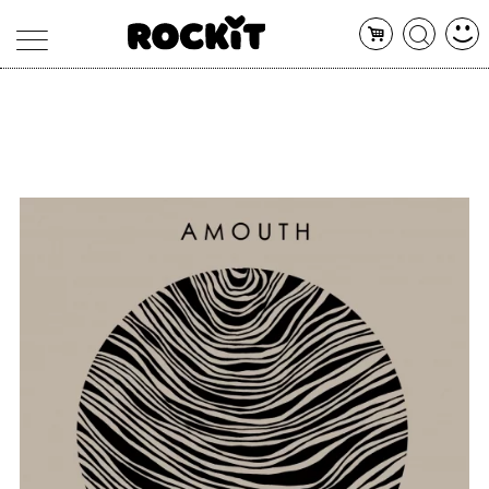
MAGAZINE
DATABASE
ARTICOLI
CONCERTI
ARTISTI
SHOP
RADIO