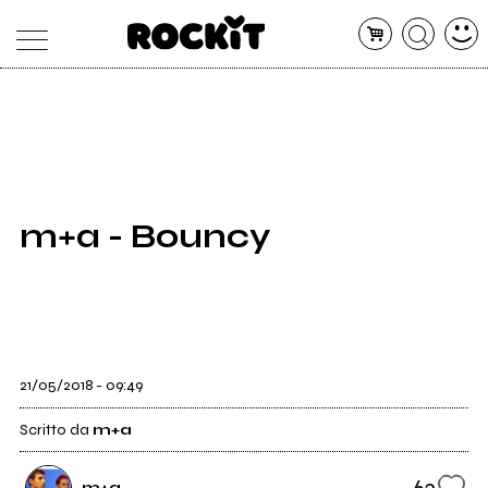
MAGAZINE
DATABASE
ARTICOLI
CONCERTI
ARTISTI
SHOP
m+a - Bouncy
RADIO
21/05/2018 - 09:49
Scritto da
m+a
63
m+a