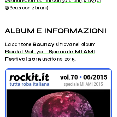
@sandreatamburrini con 30 brani)
,
xfbg (di
@Bea.s con 2 brani)
ALBUM E INFORMAZIONI
La canzone
Bouncy
si trova nell'album
Rockit Vol. 70 - Speciale MI AMI
Festival 2015
uscito nel 2015.