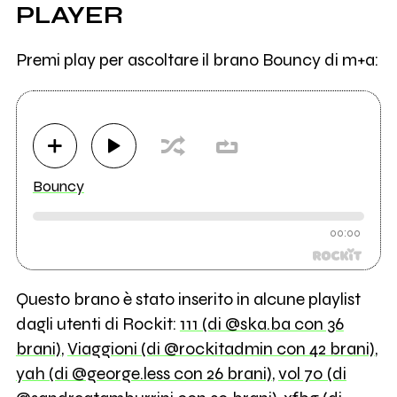
PLAYER
Premi play per ascoltare il brano Bouncy di m+a:
Bouncy
00:00
Questo brano è stato inserito in alcune playlist
dagli utenti di Rockit:
111 (di @ska.ba con 36
brani)
,
Viaggioni (di @rockitadmin con 42 brani)
,
yah (di @george.less con 26 brani)
,
vol 70 (di