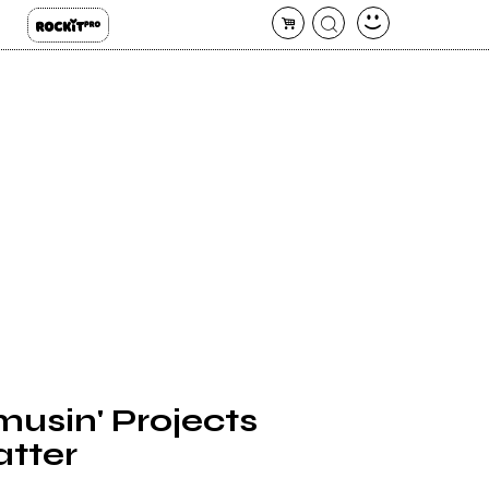
musin' Projects
atter