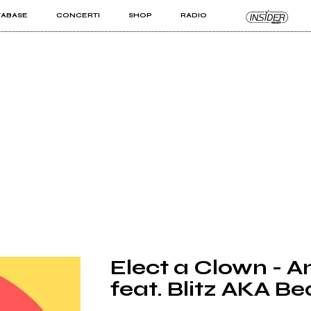
TABASE
CONCERTI
SHOP
RADIO
KIT PRO
ISTI
VIZI
Elect a Clown - A
feat. Blitz AKA Be