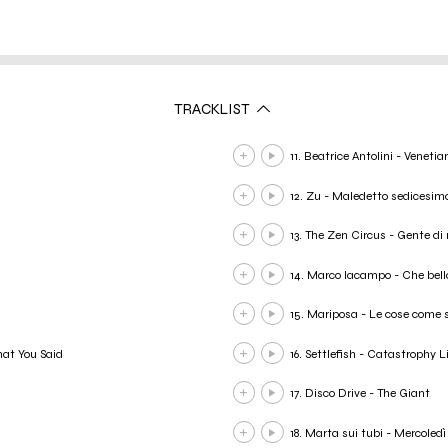
TRACKLIST
11. Beatrice Antolini - Veneti
12. Zu - Maledetto sedicesim
13. The Zen Circus - Gente di
14. Marco Iacampo - Che bel
15. Mariposa - Le cose come 
hat You Said
16. Settlefish - Catastrophy L
17. Disco Drive - The Giant
18. Marta sui tubi - Mercoledì