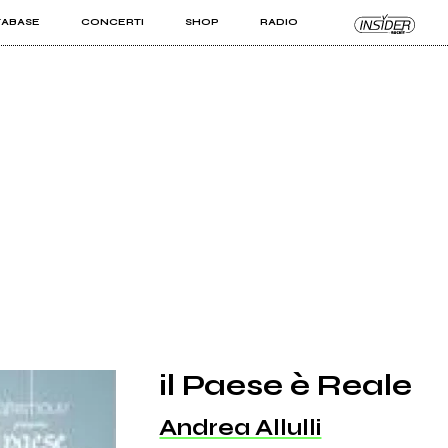
TABASE
CONCERTI
SHOP
RADIO
KIT PRO
ISTI
VIZI
il Paese è Reale
Andrea Allulli