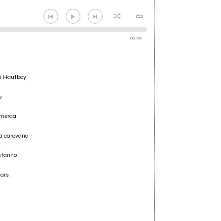
00:00
an Hautboy
o
 merda
la carovana
stanno
iars