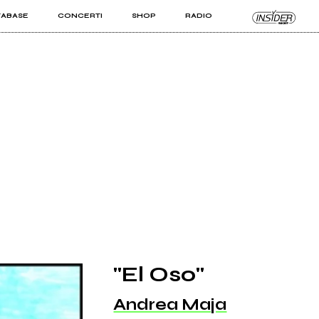
TABASE
CONCERTI
SHOP
RADIO
KIT PRO
ISTI
VIZI
"El Oso"
Andrea Maja