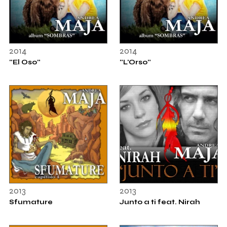
2014
2014
"El Oso"
"L'Orso"
2013
2013
Sfumature
Junto a ti feat. Nirah