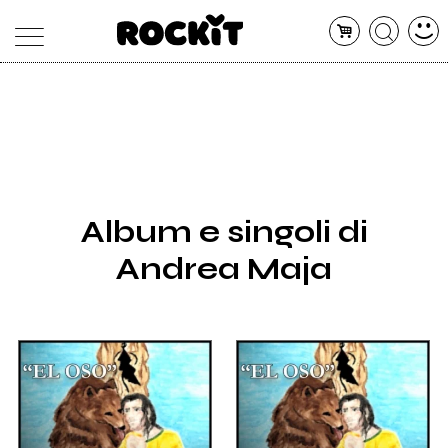
MAGAZINE
DATABASE
ARTICOLI
CONCERTI
ARTISTI
SHOP
Album e singoli di
RADIO
Andrea Maja