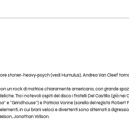
ettore stoner-heavy-psych (vedi Humulus), Andrea Van Cleef torna
 un rock di matrice chiaramente americana, con grande spazio per
edeliche. Tra i notevoli ospiti del disco i fratelli Del Castillo (gi
a” e “Grindhouse”) e Patricia Vonne (sorella del regista Robert 
lementi, in cui brani veloci e divertenti sono alternati a digressi
 Nelson, Jonathan Wilson.