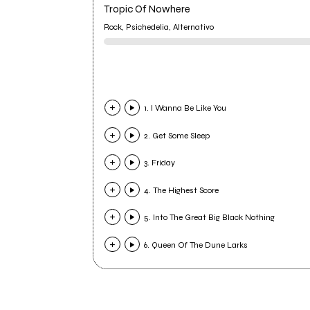
Tropic Of Nowhere
Rock, Psichedelia, Alternativo
1. I Wanna Be Like You
2. Get Some Sleep
3. Friday
4. The Highest Score
5. Into The Great Big Black Nothing
6. Queen Of The Dune Larks