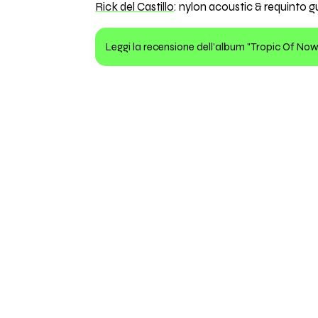
Rick del Castillo
: nylon acoustic & requinto g
Leggi la recensione dell'album "Tropic Of No