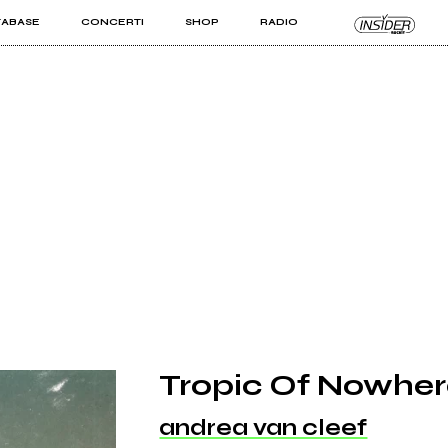
TABASE
CONCERTI
SHOP
RADIO
KIT PRO
ISTI
VIZI
Tropic Of Nowhe
andrea van cleef