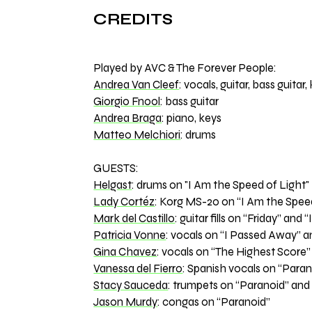
CREDITS
Played by AVC & The Forever People:
Andrea Van Cleef
: vocals, guitar, bass guitar,
Giorgio Fnool
: bass guitar
Andrea Braga
: piano, keys
Matteo Melchiori
: drums
GUESTS:
Helgast
: drums on "I Am the Speed of Light"
Lady Cortéz
: Korg MS-20 on “I Am the Speed
Mark del Castillo
: guitar fills on “Friday” an
Patricia Vonne
: vocals on “I Passed Away” 
Gina Chavez
: vocals on “The Highest Score”
Vanessa del Fierro
: Spanish vocals on “Paran
Stacy Sauceda
: trumpets on “Paranoid” an
Jason Murdy
: congas on “Paranoid”