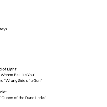
 keys
 of Light"
d “I Wanna Be Like You”
and “Wrong Side of a Gun”
oid”
d “Queen of the Dune Larks”