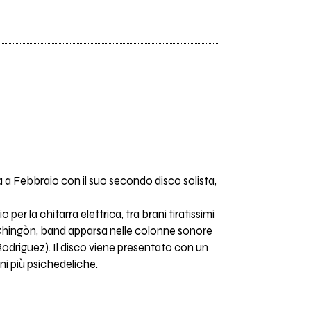
 a Febbraio con il suo secondo disco solista,
 la chitarra elettrica, tra brani tiratissimi
à nei Chingòn, band apparsa nelle colonne sonore
Rodriguez). Il disco viene presentato con un
oni più psichedeliche.