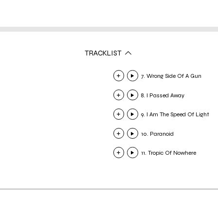
TRACKLIST
7. Wrong Side Of A Gun
8. I Passed Away
9. I Am The Speed Of Light
10. Paranoid
11. Tropic Of Nowhere