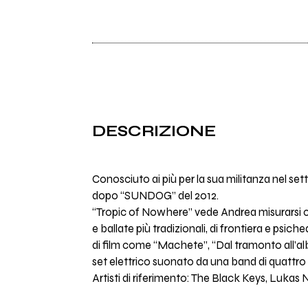
DESCRIZIONE
Conosciuto ai più per la sua militanza nel s
dopo “SUNDOG” del 2012.
“Tropic of Nowhere” vede Andrea misurarsi con
e ballate più tradizionali, di frontiera e psich
di film come “Machete”, “Dal tramonto all’alb
set elettrico suonato da una band di quattro e
Artisti di riferimento: The Black Keys, Lukas