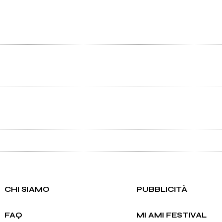
Scrivi all'utente che amministra la pagina.
Invia messaggio
CHI SIAMO
PUBBLICITÀ
0
FAQ
MI AMI FESTIVAL
STK