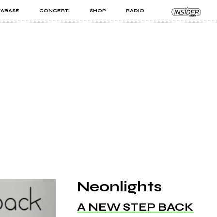
TABASE
CONCERTI
SHOP
RADIO
KIT PRO
ISTI
VIZI
Neonlights
A NEW STEP BACK