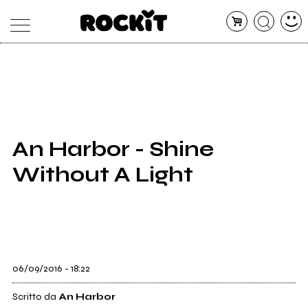
MAGAZINE
DATABASE
ARTICOLI
CONCERTI
ARTISTI
SHOP
An Harbor - Shine
RADIO
Without A Light
06/09/2016 - 18:22
Scritto da
An Harbor