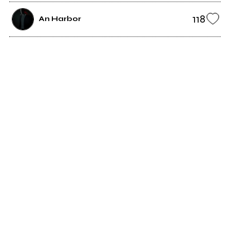
118
An Harbor