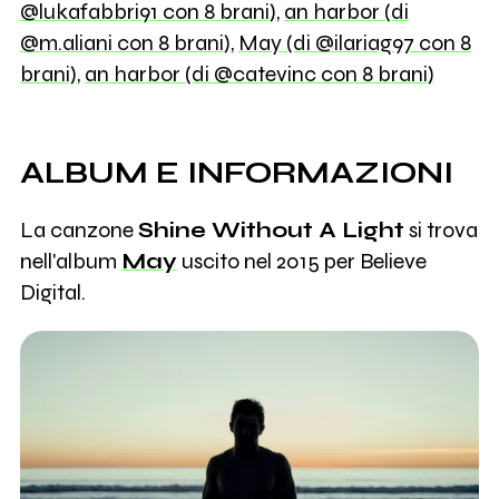
@lukafabbri91 con 8 brani)
,
an harbor (di
@m.aliani con 8 brani)
,
May (di @ilariag97 con 8
brani)
,
an harbor (di @catevinc con 8 brani)
ALBUM E INFORMAZIONI
La canzone
Shine Without A Light
si trova
nell'album
May
uscito nel 2015 per Believe
Digital.