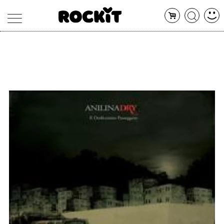
MAGAZINE
DATABASE
ARTICOLI
CONCERTI
ARTISTI
SHOP
RADIO